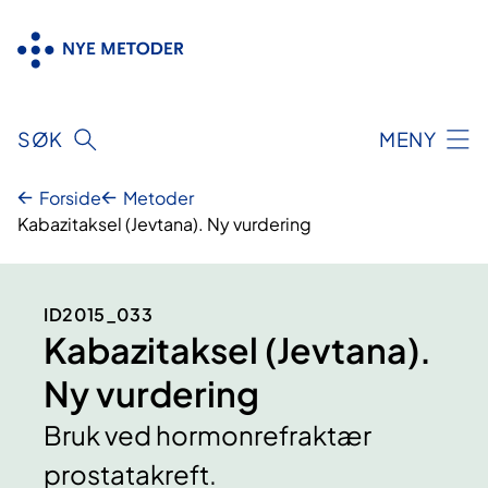
Hopp
til
innhold
SØK
MENY
Forside
Metoder
Kabazitaksel (Jevtana). Ny vurdering
ID2015_033
Kabazitaksel (Jevtana).
Ny vurdering
Bruk ved hormonrefraktær
prostatakreft.