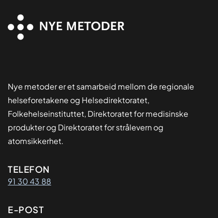
Nye metoder er et samarbeid mellom de regionale
helseforetakene og Helsedirektoratet,
Folkehelseinstituttet, Direktoratet for medisinske
produkter og Direktoratet for strålevern og
atomsikkerhet.
Kontaktinformasjon
TELEFON
91 30 43 88
E-POST