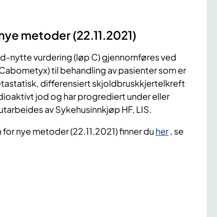
 nye metoder (22.11.2021)
d-nytte vurdering (løp C) gjennomføres ved
Cabometyx) til behandling av pasienter som er
etastatisk, differensiert skjoldbruskkjertelkreft
adioaktivt jod og har progrediert under eller
utarbeides av Sykehusinnkjøp HF, LIS.
m for nye metoder (22.11.2021) finner du
her
, se