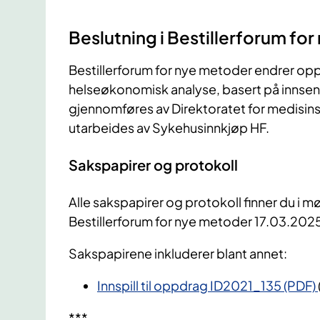
Beslutning i Bestillerforum fo
Bestillerforum for nye metoder endrer opp
helseøkonomisk analyse, basert på innsen
gjennomføres av Direktoratet for medisins
utarbeides av Sykehusinnkjøp HF.
Sakspapirer og protokoll
Alle sakspapirer og protokoll finner du i mø
Bestillerforum for nye metoder 17.03.202
Sakspapirene inkluderer blant annet:
Innspill til oppdrag ID2021_135 (PDF)
***