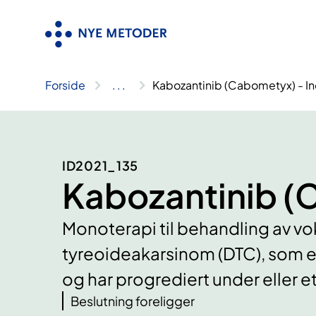
Hopp
til
innhold
Forside
..
.
Kabozantinib (Cabometyx) - In
ID2021_135
Kabozantinib (C
Monoterapi til behandling av vok
tyreoideakarsinom (DTC), som er 
og har progrediert under eller e
Beslutning foreligger