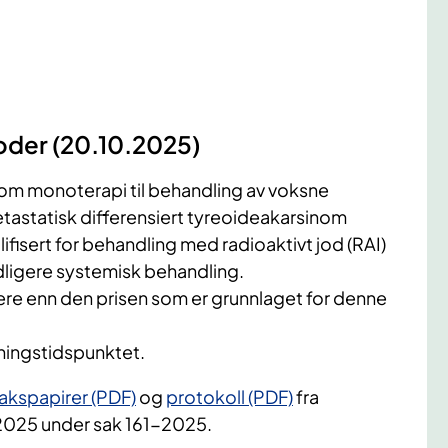
oder (20.10.2025)
om monoterapi til behandling av voksne
etastatisk differensiert tyreoideakarsinom
lifisert for behandling med radioaktivt jod (RAI)
idligere systemisk behandling.
lavere enn den prisen som er grunnlaget for denne
tningstidspunktet.
akspapirer (PDF)
og
protokoll (PDF)
fra
2025 under sak 161-2025.