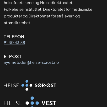
helseforetakene og Helsedirektoratet,
Folkehelseinstituttet, Direktoratet for medisinske
produkter og Direktoratet for strålevern og
atomsikkerhet.
Kontaktinformasjon
TELEFON
91 30 43 88
E-POST
nyemetoder@helse-sorost.no
Organisasjon