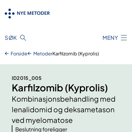
Hopp
til
innhold
SØK
MENY
Forside
Metoder
Karfilzomib (Kyprolis)
ID2015_005
Karfilzomib (Kyprolis)
Kombinasjonsbehandling med
lenalidomid og deksametason
ved myelomatose
Beslutning foreligger