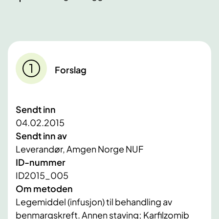
Forslag
Sendt inn
04.02.2015
Sendt inn av
Leverandør, Amgen Norge NUF
ID-nummer
ID2015_005
Om metoden
Legemiddel (infusjon) til behandling av
benmargskreft. Annen staving; Karfilzomib