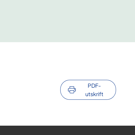
PDF-
utskrift