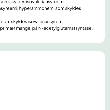
om skyldes isovaleriansyreemi,
syreemi, hyperammonemi som skyldes
som skyldes isovaleriansyremi,
r primær mangel på N-acetylglutamatsyntase
.