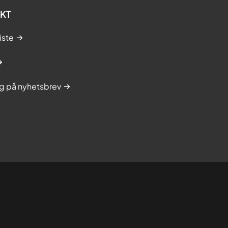
KT
iste
g på nyhetsbrev