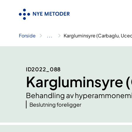
Hopp
til
innhold
Forside
..
.
Kargluminsyre (Carbaglu, Uce
ID2022_088
Kargluminsyre 
Behandling av hyperammonemi (s
Beslutning foreligger