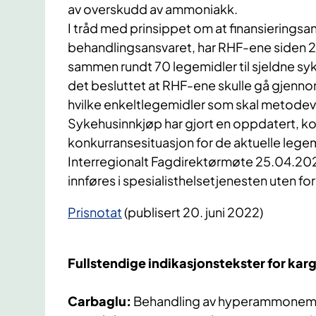
av overskudd av ammoniakk.
I tråd med prinsippet om at finansierings
behandlingsansvaret, har RHF-ene siden 201
sammen rundt 70 legemidler til sjeldne s
det besluttet at RHF-ene skulle gå gjen
hvilke enkeltlegemidler som skal metodev
Sykehusinnkjøp har gjort en oppdatert, k
konkurransesituasjon for de aktuelle leg
Interregionalt Fagdirektørmøte 25.04.2022
innføres i spesialisthelsetjenesten uten 
Prisnotat
(publisert 20. juni 2022)
Fullstendige indikasjonstekster for ka
Carbaglu:
Behandling av hyperammonemi