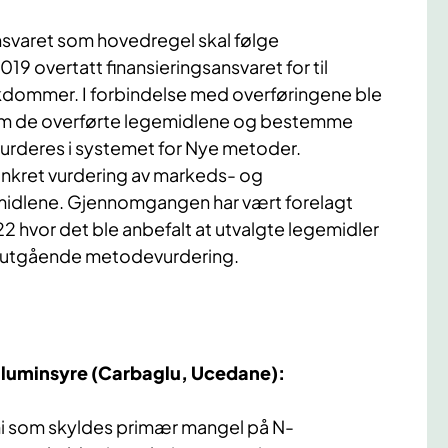
ansvaret som hovedregel skal følge
9 overtatt finansieringsansvaret for til
ykdommer. I forbindelse med overføringene ble
nom de overførte legemidlene og bestemme
urderes i systemet for Nye metoder.
onkret vurdering av markeds- og
emidlene. Gjennomgangen har vært forelagt
 hvor det ble anbefalt at utvalgte legemidler
forutgående metodevurdering.
rgluminsyre
(Carbaglu, Ucedane):
 som skyldes primær mangel på N-