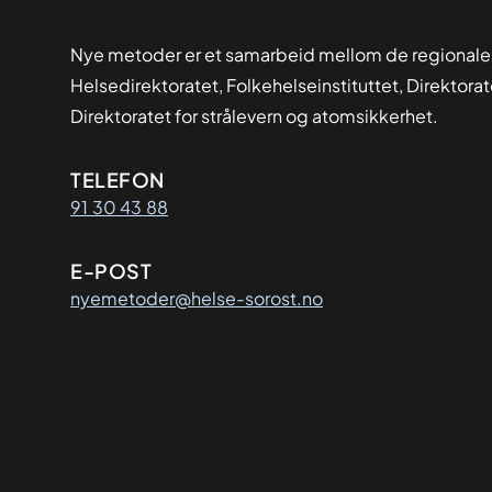
Nye metoder er et samarbeid mellom de regionale
Helsedirektoratet, Folkehelseinstituttet, Direktora
Direktoratet for strålevern og atomsikkerhet.
Kontaktinformasjon
TELEFON
91 30 43 88
E-POST
nyemetoder@helse-sorost.no