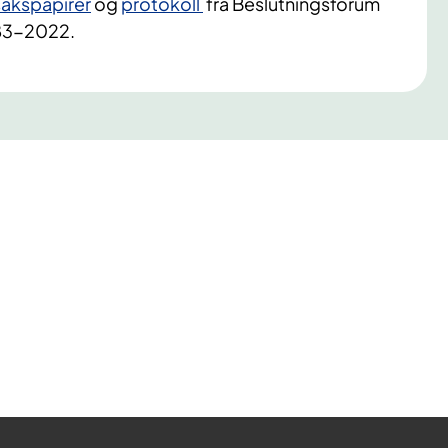
sakspapirer
og
protokoll
fra Beslutningsforum
083-2022.