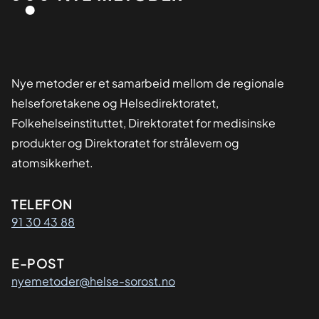
Nye metoder er et samarbeid mellom de regionale
helseforetakene og Helsedirektoratet,
Folkehelseinstituttet, Direktoratet for medisinske
produkter og Direktoratet for strålevern og
atomsikkerhet.
Kontaktinformasjon
TELEFON
91 30 43 88
E-POST
nyemetoder@helse-sorost.no