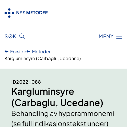
Hopp
til
innhold
SØK
MENY
Forside
Metoder
Kargluminsyre (Carbaglu, Ucedane)
ID2022_088
Kargluminsyre
(Carbaglu, Ucedane)
Behandling av hyperammonemi
(se full indikasjonstekst under)