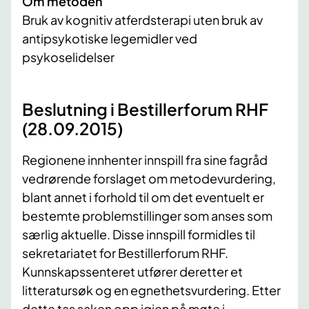
Om metoden
Bruk av kognitiv atferdsterapi uten bruk av
antipsykotiske legemidler ved
psykoselidelser
Beslutning i Bestillerforum RHF
(28.09.2015)
​Regionene innhenter innspill fra sine fagråd
vedrørende forslaget om metodevurdering,
blant annet i forhold til om det eventuelt er
bestemte problemstillinger som anses som
særlig aktuelle. Disse innspill formidles til
sekretariatet for Bestillerforum RHF.
Kunnskapssenteret utfører deretter et
litteratursøk og en egnethetsvurdering. Etter
dette tas saken opp igjen på møte i