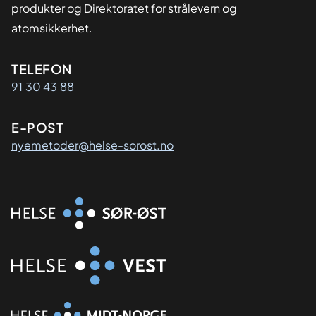
produkter og Direktoratet for strålevern og
atomsikkerhet.
Kontaktinformasjon
TELEFON
91 30 43 88
E-POST
nyemetoder@helse-sorost.no
Organisasjon