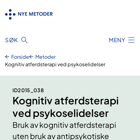
Hopp
til
innhold
SØK
MENY
Forside
Metoder
Kognitiv atferdsterapi ved psykoselidelser
ID2015_038
Kognitiv atferdsterapi
ved psykoselidelser
Bruk av kognitiv atferdsterapi
uten bruk av antipsykotiske