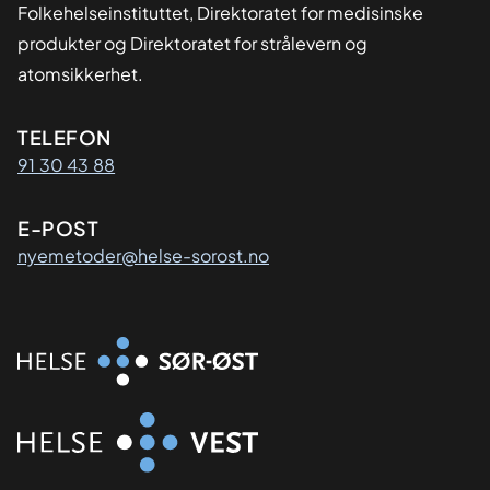
Folkehelseinstituttet, Direktoratet for medisinske
produkter og Direktoratet for strålevern og
atomsikkerhet.
Kontaktinformasjon
TELEFON
91 30 43 88
E-POST
nyemetoder@helse-sorost.no
Organisasjon