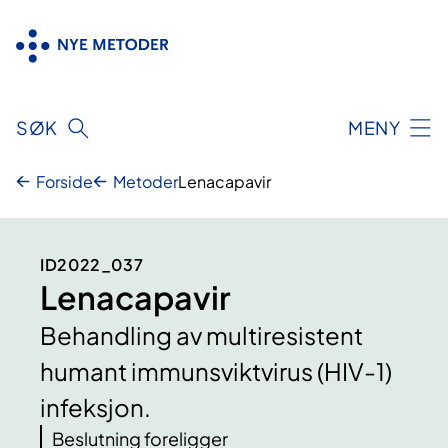
Hopp
til
innhold
SØK
MENY
Forside
Metoder
Lenacapavir
ID2022_037
Lenacapavir
Behandling av multiresistent
humant immunsviktvirus (HIV-1)
infeksjon.
Beslutning foreligger