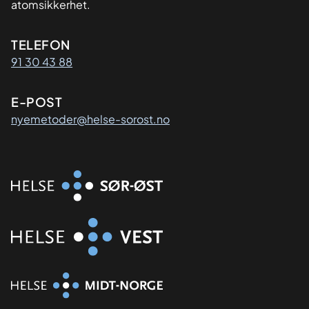
atomsikkerhet.
Kontaktinformasjon
TELEFON
91 30 43 88
E-POST
nyemetoder@helse-sorost.no
Organisasjon