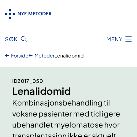
Hopp
til
innhold
SØK
MENY
Forside
Metoder
Lenalidomid
ID2017_050
Lenalidomid
Kombinasjonsbehandling til
voksne pasienter med tidligere
ubehandlet myelomatose hvor
transplantasjon ikke er aktuelt.