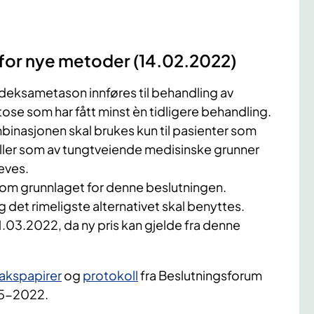
 for nye metoder (14.02.2022)
eksametason innføres til behandling av
e som har fått minst èn tidligere behandling.
binasjonen skal brukes kun til pasienter som
eller som av tungtveiende medisinske grunner
eves.
som grunnlaget for denne beslutningen.
 det rimeligste alternativet skal benyttes.
1.03.2022, da ny pris kan gjelde fra denne
akspapirer​
og
protokoll​
​ fra Beslutningsforum
025-2022.