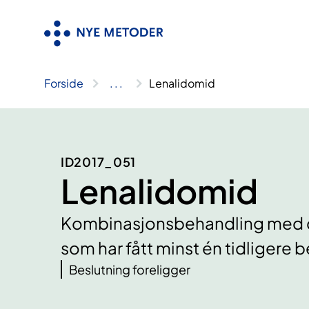
Hopp
til
innhold
Forside
..
.
Lenalidomid
ID2017_051
Lenalidomid
Kombinasjonsbehandling med d
som har fått minst én tidligere 
Beslutning foreligger