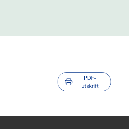
PDF-
utskrift