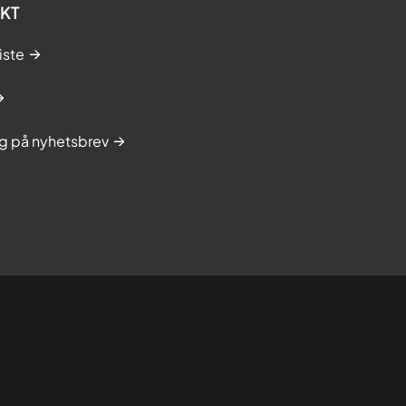
KT
iste
g på nyhetsbrev