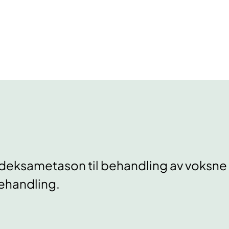
eksametason til behandling av voksn
behandling.