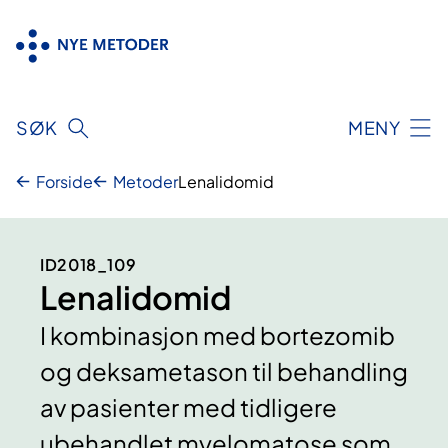
Hopp
til
innhold
SØK
MENY
Forside
Metoder
Lenalidomid
ID2018_109
Lenalidomid
I kombinasjon med bortezomib
og deksametason til behandling
av pasienter med tidligere
ubehandlet myelomatose som