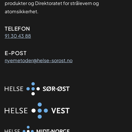
produkter og Direktoratet for strålevern og
atomsikkerhet.
Kontaktinformasjon
TELEFON
91 30 43 88
E-POST
nyemetoder@helse-sorost.no
Organisasjon