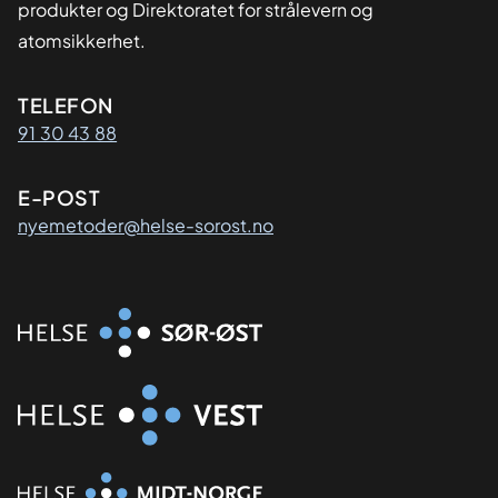
produkter og Direktoratet for strålevern og
atomsikkerhet.
Kontaktinformasjon
TELEFON
91 30 43 88
E-POST
nyemetoder@helse-sorost.no
Organisasjon