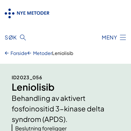
Hopp
til
innhold
SØK
MENY
Forside
Metoder
Leniolisib
ID2023_056
Leniolisib
Behandling av aktivert
fosfoinositid 3-kinase delta
syndrom (APDS).
Beslutning foreligger