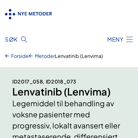
Hopp
til
innhold
SØK
MENY
Forside
Metoder
Lenvatinib (Lenvima)
ID2017_058, ID2018_073
Lenvatinib (Lenvima)
Legemiddel til behandling av
voksne pasienter med
progressiv, lokalt avansert eller
metastaserende, differensiert