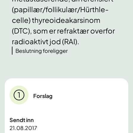
(papillær/follikulær/Hürthle-
celle) thyreoideakarsinom
(DTC), som er refraktær overfor
radioaktivt jod (RAI).
Beslutning foreligger
Forslag
Sendt inn
21.08.2017