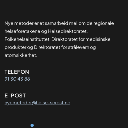
Nye metoder er et samarbeid mellom de regionale
helseforetakene og Helsedirektoratet,
Folkehelseinstituttet, Direktoratet for medisinske
produkter og Direktoratet for strålevern og
atomsikkerhet.
Kontaktinformasjon
TELEFON
91 30 43 88
E-POST
nyemetoder@helse-sorost.no
Organisasjon