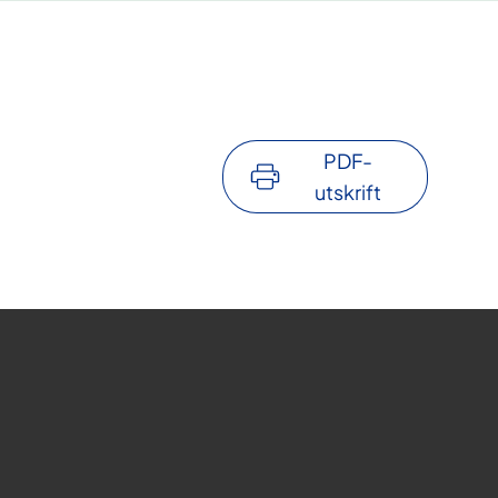
PDF-
utskrift