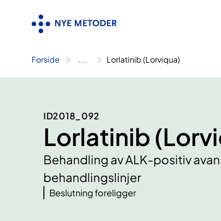
Hopp
til
innhold
Forside
..
.
Lorlatinib (Lorviqua)
ID2018_092
Lorlatinib (Lorv
Behandling av ALK-positiv avans
behandlingslinjer
Beslutning foreligger