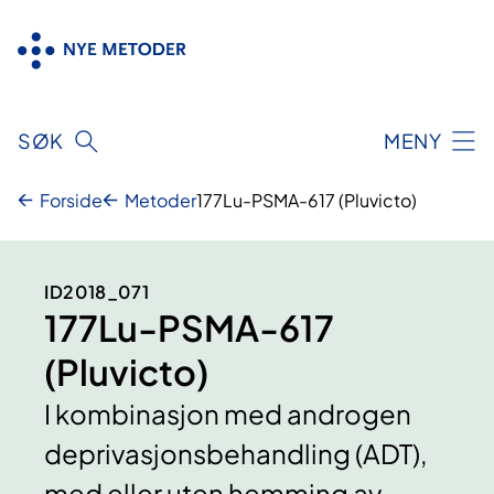
Hopp
til
innhold
SØK
MENY
Forside
Metoder
177Lu-PSMA-617 (Pluvicto)
ID2018_071
177Lu-PSMA-617
(Pluvicto)
I kombinasjon med androgen
deprivasjonsbehandling (ADT),
med eller uten hemming av