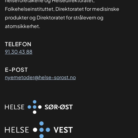
helseforetakene og Helsedirektoratet,
Folkehelseinstituttet, Direktoratet for medisinske
produkter og Direktoratet for strålevern og
atomsikkerhet.
Kontaktinformasjon
TELEFON
91 30 43 88
E-POST
nyemetoder@helse-sorost.no
Organisasjon