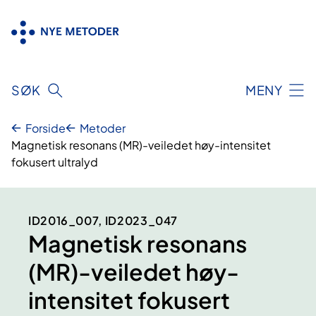
Hopp
til
innhold
SØK
MENY
Forside
Metoder
Magnetisk resonans (MR)-veiledet høy-intensitet
fokusert ultralyd
ID2016_007, ID2023_047
Magnetisk resonans
(MR)-veiledet høy-
intensitet fokusert