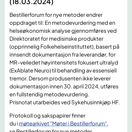
(18.03.2024)
Bestillerforum for nye metoder endrer
oppdraget til: En metodevurdering med en
helseøkonomisk analyse gjennomføres ved
Direktoratet for medisinske produkter
(opprinnelig Folkehelseinstituttet), basert på
innsendt dokumentasjon fra leverandør, for
MR-veiledet høyintensitets fokusert ultralyd
(ExAblate Neuro) til behandling av essensiell
tremor. Dersom produsenten ikke leverer
dokumentasjon innen 30. april 2024, utføres
en fullstendig metodevurdering.
Prisnotat utarbeides ved Sykehusinnkjøp HF.
Protokoll og sakspapirer
finner
du
i
møtearkivet "Møter i
Bestillerforum"
,
se
Bestillerforum
for nye metoder