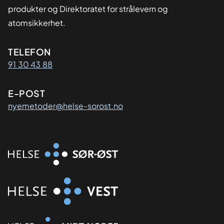
produkter og Direktoratet for strålevern og
atomsikkerhet.
Kontaktinformasjon
TELEFON
91 30 43 88
E-POST
nyemetoder@helse-sorost.no
Organisasjon