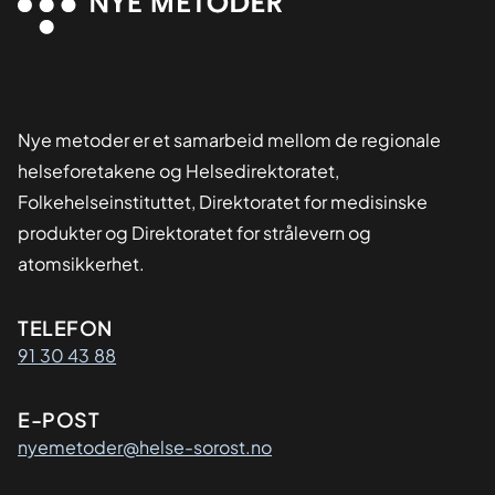
Nye metoder er et samarbeid mellom de regionale
helseforetakene og Helsedirektoratet,
Folkehelseinstituttet, Direktoratet for medisinske
produkter og Direktoratet for strålevern og
atomsikkerhet.
Kontaktinformasjon
TELEFON
91 30 43 88
E-POST
nyemetoder@helse-sorost.no