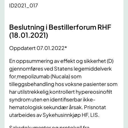
ID2021_017
Beslutning i Bestillerforum RHF
(18.01.2021)
Oppdatert 07.01.2022*
En oppsummering av effekt og sikkerhet (D)
gjennomføres ved Statens legemiddelverk
for
mepolizumab (Nucala) som
tilleggsbehandling hos voksne pasienter som
har utilstrekkelig
kontrollert hypereosinofilt
syndrom uten en identifiserbar ikke-
hematologisk sekundær årsak. Prisnotat
utarbeides av Sykehusinnkjøp HF, LIS.​
Saksdokumenter og protokoll fra