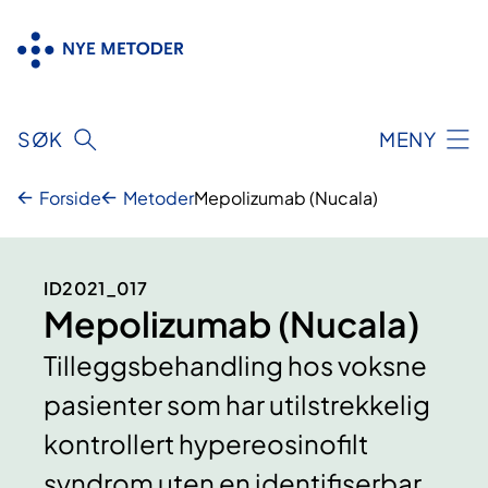
Hopp
til
innhold
SØK
MENY
Forside
Metoder
Mepolizumab (Nucala)
ID2021_017
Mepolizumab (Nucala)
Tilleggsbehandling hos voksne
pasienter som har utilstrekkelig
kontrollert hypereosinofilt
syndrom uten en identifiserbar