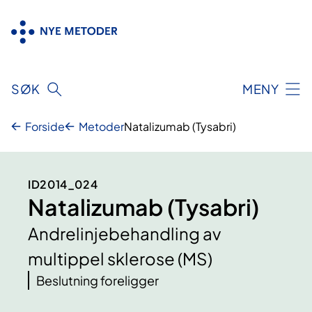
Hopp
til
innhold
SØK
MENY
Forside
Metoder
Natalizumab (Tysabri)
ID2014_024
Natalizumab (Tysabri)
Andrelinjebehandling av
multippel sklerose (MS)
Beslutning foreligger