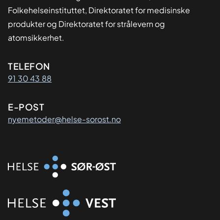
Folkehelseinstituttet, Direktoratet for medisinske
produkter og Direktoratet for strålevern og
atomsikkerhet.
Kontaktinformasjon
TELEFON
91 30 43 88
E-POST
nyemetoder@helse-sorost.no
Organisasjon