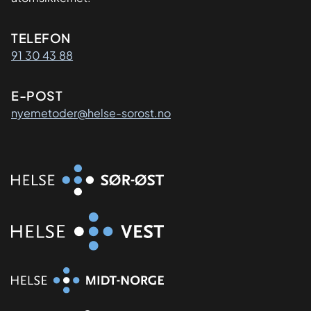
Kontaktinformasjon
TELEFON
91 30 43 88
E-POST
nyemetoder@helse-sorost.no
Organisasjon