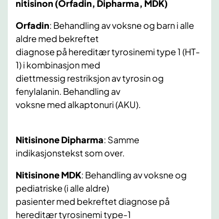
nitisinon (Orfadin, Dipharma, MDK)
Orfadin
: Behandling av voksne og barn i alle
aldre med bekreftet
diagnose på hereditær tyrosinemi type 1 (HT-
1) i kombinasjon med
diettmessig restriksjon av tyrosin og
fenylalanin. Behandling av
voksne med alkaptonuri (AKU).
Nitisinone Dipharma
: Samme
indikasjonstekst som over.
Nitisinone MDK
: Behandling av voksne og
pediatriske (i alle aldre)
pasienter med bekreftet diagnose på
hereditær tyrosinemi type-1