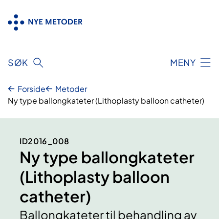
Hopp
til
innhold
SØK
MENY
Forside
Metoder
Ny type ballongkateter (Lithoplasty balloon catheter)
ID2016_008
Ny type ballongkateter
(Lithoplasty balloon
catheter)
Ballongkateter til behandling av