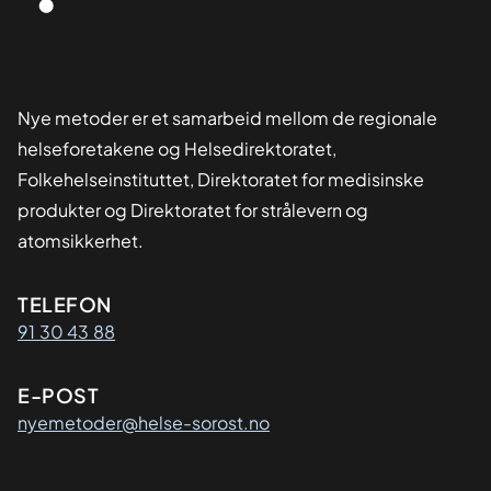
Nye metoder er et samarbeid mellom de regionale
helseforetakene og Helsedirektoratet,
Folkehelseinstituttet, Direktoratet for medisinske
produkter og Direktoratet for strålevern og
atomsikkerhet.
Kontaktinformasjon
TELEFON
91 30 43 88
E-POST
nyemetoder@helse-sorost.no