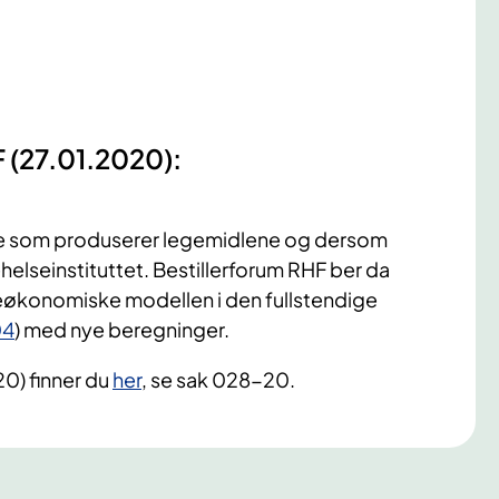
F (27.01.2020):
ne som produserer legemidlene og dersom
elseinstituttet. Bestillerforum RHF ber da
eøkonomiske modellen i den fullstendige
04
) med nye beregninger.
20) finner du
her
, se sak 028-20.