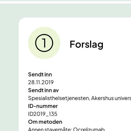
Forslag
Sendt inn
28.11.2019
Sendt inn av
Spesialisthelsetjenesten, Akershus univer
ID-nummer
ID2019_135
Om metoden
Annen stavemåte: Ocrelizumab