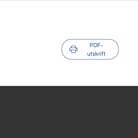
PDF-
utskrift