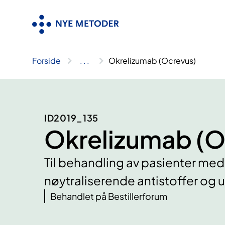
Hopp
til
innhold
Forside
..
.
Okrelizumab (Ocrevus)
ID2019_135
Okrelizumab (O
Til behandling av pasienter me
nøytraliserende antistoffer og u
Behandlet på Bestillerforum