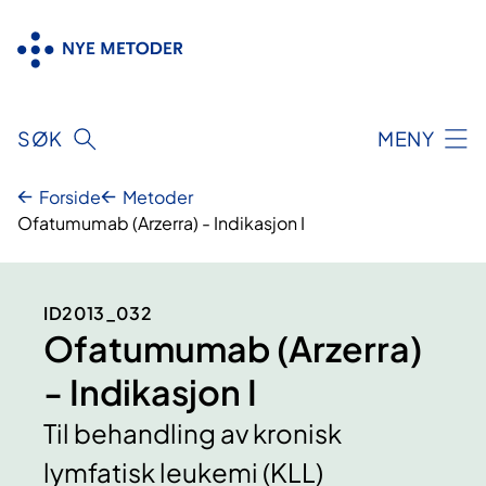
Hopp
til
innhold
SØK
MENY
Forside
Metoder
Ofatumumab (Arzerra) - Indikasjon I
ID2013_032
Ofatumumab (Arzerra)
- Indikasjon I
Til behandling av kronisk
lymfatisk leukemi (KLL)