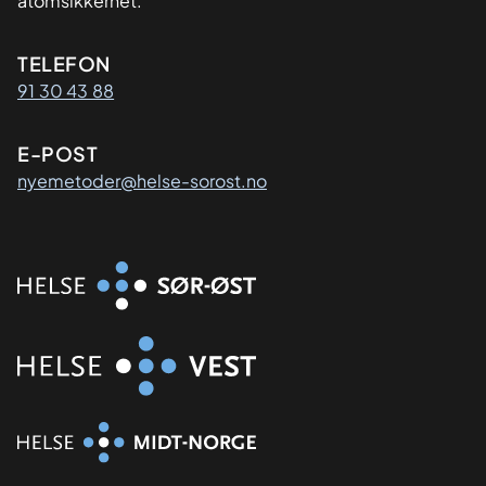
atomsikkerhet.
Kontaktinformasjon
TELEFON
91 30 43 88
E-POST
nyemetoder@helse-sorost.no
Organisasjon