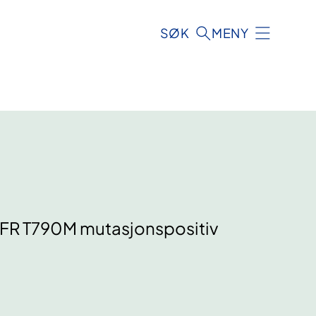
SØK
MENY
EGFR T790M mutasjonspositiv