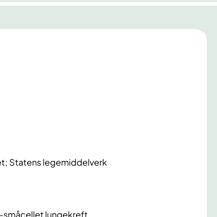
t; Statens legemiddelverk
e-småcellet lungekreft.