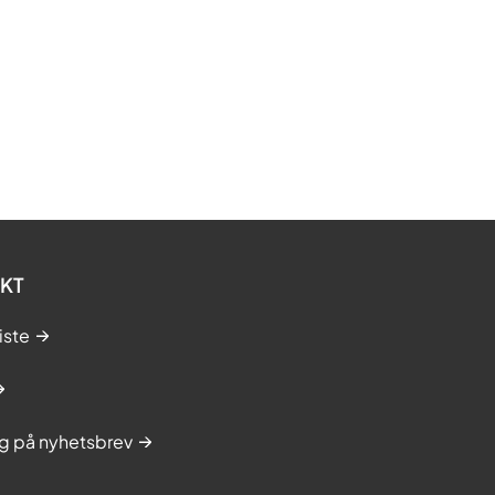
KT
iste
g på nyhetsbrev