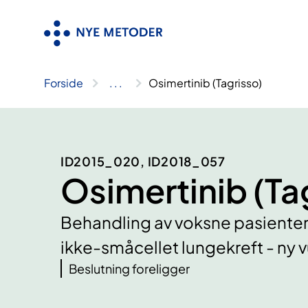
Hopp
til
innhold
Forside
..
.
Osimertinib (Tagrisso)
ID2015_020, ID2018_057
Osimertinib (Ta
Behandling av voksne pasienter
ikke-småcellet lungekreft - ny 
Beslutning foreligger