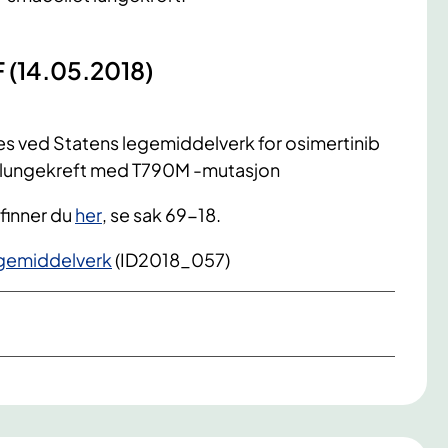
F (14.05.2018)
 ved Statens legemiddelverk for osimertinib
et lungekreft med T790M -mutasjon
 finner du
her
, se sak 69-18.
legemiddelverk
(ID2018_057)