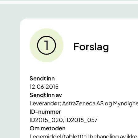
Forslag
Sendt inn
12.06.2015
Sendt inn av
Leverandør; AstraZeneca AS og Myndighe
ID-nummer
ID2015_020, ID2018_057
Om metoden
Legemiddel (tablett) til behandling av ikk