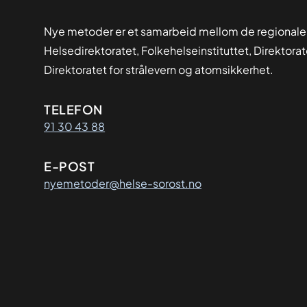
Nye metoder er et samarbeid mellom de regionale
Helsedirektoratet, Folkehelseinstituttet, Direktora
Direktoratet for strålevern og atomsikkerhet.
Kontaktinformasjon
TELEFON
91 30 43 88
E-POST
nyemetoder@helse-sorost.no