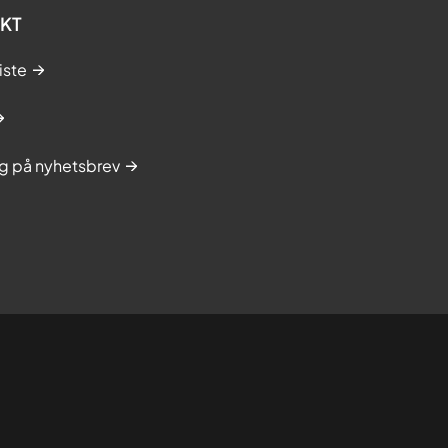
KT
iste
g på nyhetsbrev