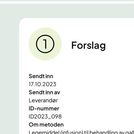
Forslag
Sendt inn
17.10.2023
Sendt inn av
Leverandør
ID-nummer
ID2023_098
Om metoden
Legemiddel (infusjon) til behandling av gal