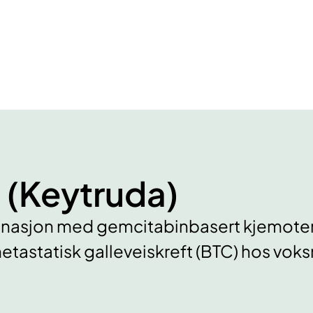
(Keytruda)
jon med gemcitabinbasert kjemoterapi
metastatisk galleveiskreft (BTC) hos vok