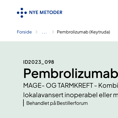
Hopp
til
innhold
Forside
..
.
Pembrolizumab (Keytruda)
ID2023_098
Pembrolizumab 
MAGE- OG TARMKREFT - Kombinas
lokalavansert inoperabel eller 
Behandlet på Bestillerforum