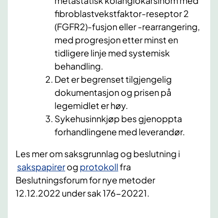
metastatisk kolangiokarsinom med
fibroblastvekstfaktor-reseptor 2
(FGFR2)-fusjon eller -rearrangering,
med progresjon etter minst en
tidligere linje med systemisk
behandling.
Det er begrenset tilgjengelig
dokumentasjon og prisen på
legemidlet er høy.
Sykehusinnkjøp bes gjenoppta
forhandlingene med leverandør.​​​
​Les mer om saksgrunnlag og beslutning
i
sakspapirer​
og
protokoll
fra
Beslutningsforum for nye metoder
12.12.2022 under sak 176-20221.​