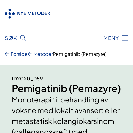
Hopp
til
innhold
SØK
MENY
Forside
Metoder
Pemigatinib (Pemazyre)
ID2020_059
Pemigatinib (Pemazyre)
Monoterapi til behandling av
voksne med lokalt avansert eller
metastatisk kolangiokarsinom
(gallegangskreft) med