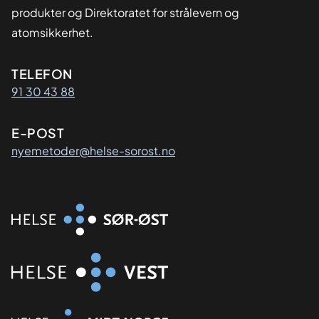
produkter og Direktoratet for strålevern og
atomsikkerhet.
Kontaktinformasjon
TELEFON
91 30 43 88
E-POST
nyemetoder@helse-sorost.no
Organisasjon