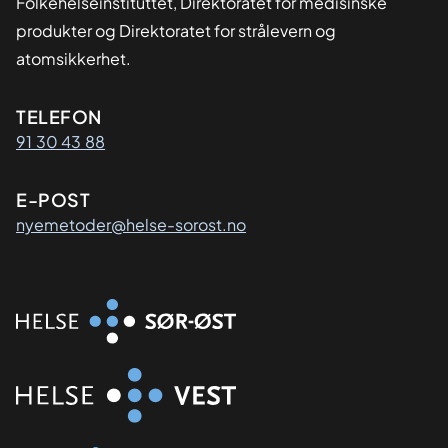
Folkehelseinstituttet, Direktoratet for medisinske
produkter og Direktoratet for strålevern og
atomsikkerhet.
Kontaktinformasjon
TELEFON
91 30 43 88
E-POST
nyemetoder@helse-sorost.no
Organisasjon