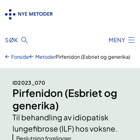
Hopp
til
innhold
SØK
MENY
Forside
Metoder
Pirfenidon (Esbriet og generika)
ID2023_070
Pirfenidon (Esbriet og
generika)
Til behandling av idiopatisk
lungefibrose (ILF) hos voksne.
Beslutning foreligger