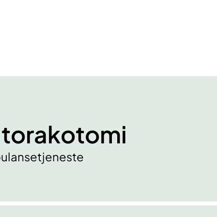
dtorakotomi
mbulansetjeneste