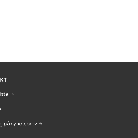
KT
iste
g på nyhetsbrev