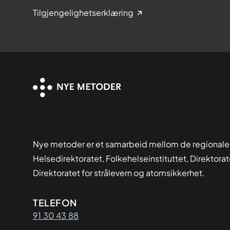
Tilgjengelighetserklæring
Nye metoder er et samarbeid mellom de regionale
Helsedirektoratet, Folkehelseinstituttet, Direktora
Direktoratet for strålevern og atomsikkerhet.
Kontaktinformasjon
TELEFON
91 30 43 88