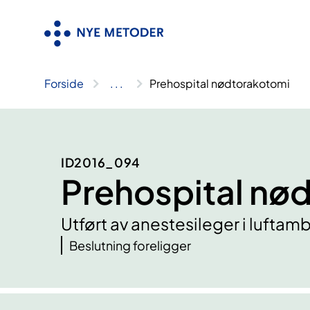
Hopp
til
innhold
Forside
..
.
Prehospital nødtorakotomi
ID2016_094
Prehospital nø
Utført av anestesileger i lufta
Beslutning foreligger