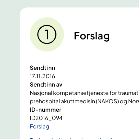
Forslag
Sendt inn
17.11.2016
Sendt inn av
Nasjonal kompetansetjeneste for traumato
prehospital akuttmedisin (NAKOS) og Nors
ID-nummer
ID2016_094
​Forslag