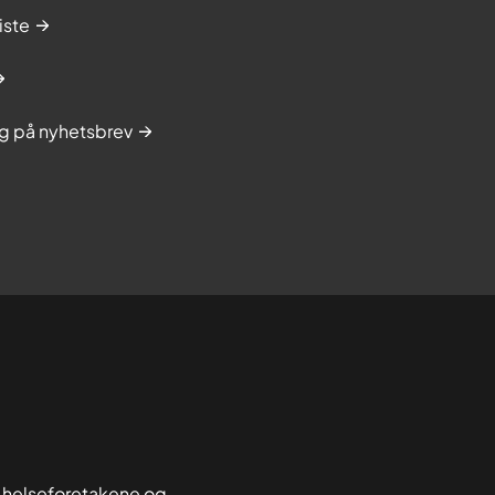
iste
g på nyhetsbrev
 helseforetakene og