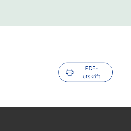
PDF-
utskrift