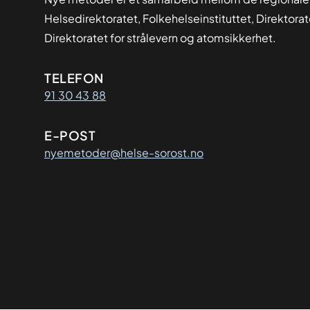
Helsedirektoratet, Folkehelseinstituttet, Direktora
Direktoratet for strålevern og atomsikkerhet.
Kontaktinformasjon
TELEFON
91 30 43 88
E-POST
nyemetoder@helse-sorost.no