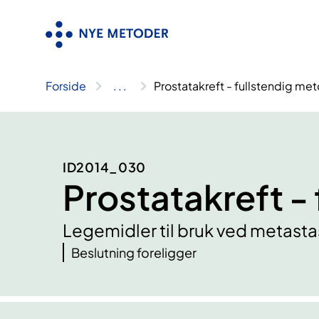
Hopp
til
innhold
Forside
..
.
Prostatakreft - fullstendig me
ID2014_030
Prostatakreft -
Legemidler til bruk ved metast
Beslutning foreligger