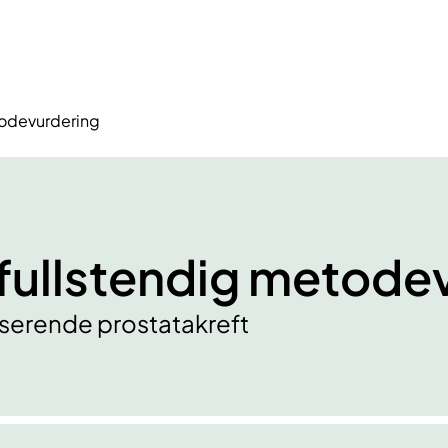
todevurdering
 fullstendig metode
aserende prostatakreft