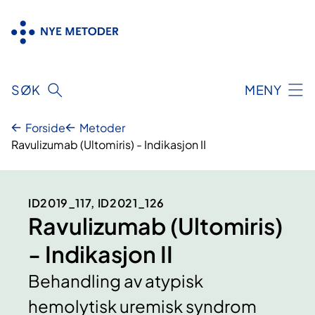
Hopp
til
innhold
SØK
MENY
Forside
Metoder
Ravulizumab (Ultomiris) - Indikasjon II
ID2019_117, ID2021_126
Ravulizumab (Ultomiris)
- Indikasjon II
Behandling av atypisk
hemolytisk uremisk syndrom