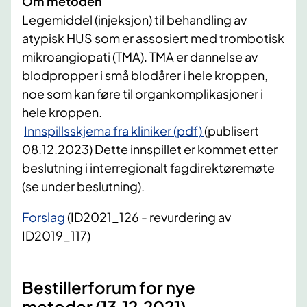
Om metoden
Legemiddel (injeksjon) til behandling av
atypisk HUS som er assosiert med trombotisk
mikroangiopati (TMA). TMA er dannelse av
blodpropper i små blodårer i hele kroppen,
noe som kan føre til organkomplikasjoner i
hele kroppen.
Innspillsskjema fra kliniker (pdf)
(publisert
08.12.2023) Dette innspillet er kommet etter
beslutning i interregionalt fagdirektøremøte
(se under beslutning).
Forslag
(ID2021_126 - revurdering av
ID2019_117)
Bestillerforum for nye
metoder (13.12.2021)​