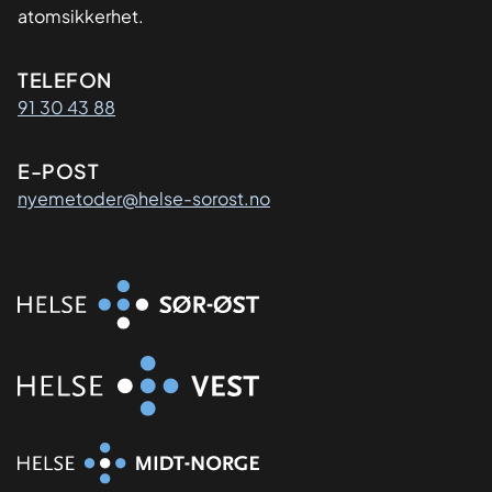
atomsikkerhet.
Kontaktinformasjon
TELEFON
91 30 43 88
E-POST
nyemetoder@helse-sorost.no
Organisasjon