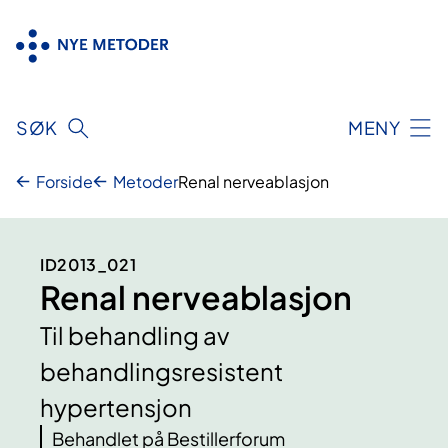
Hopp
til
innhold
SØK
MENY
Forside
Metoder
Renal nerveablasjon
ID2013_021
Renal nerveablasjon
Til behandling av
behandlingsresistent
hypertensjon
Behandlet på Bestillerforum