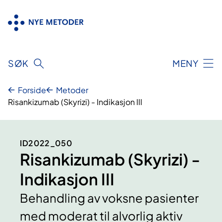
Hopp
til
innhold
SØK
MENY
Forside
Metoder
Risankizumab (Skyrizi) - Indikasjon III
ID2022_050
Risankizumab (Skyrizi) -
Indikasjon III
Behandling av voksne pasienter
med moderat til alvorlig aktiv