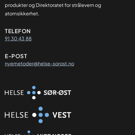
produkter og Direktoratet for strålevern og
atomsikkerhet.
Kontaktinformasjon
TELEFON
91 30 43 88
E-POST
nyemetoder@helse-sorost.no
Organisasjon