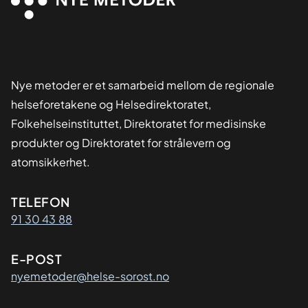
Nye metoder er et samarbeid mellom de regionale
helseforetakene og Helsedirektoratet,
Folkehelseinstituttet, Direktoratet for medisinske
produkter og Direktoratet for strålevern og
atomsikkerhet.
Kontaktinformasjon
TELEFON
91 30 43 88
E-POST
nyemetoder@helse-sorost.no