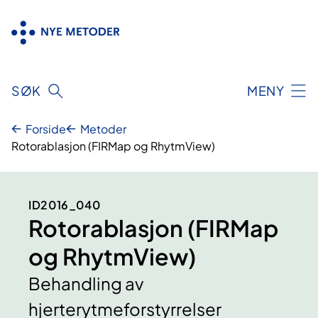
Hopp
til
innhold
SØK
MENY
Forside
Metoder
Rotorablasjon (FIRMap og RhytmView)
ID2016_040
Rotorablasjon (FIRMap
og RhytmView)
Behandling av
hjerterytmeforstyrrelser