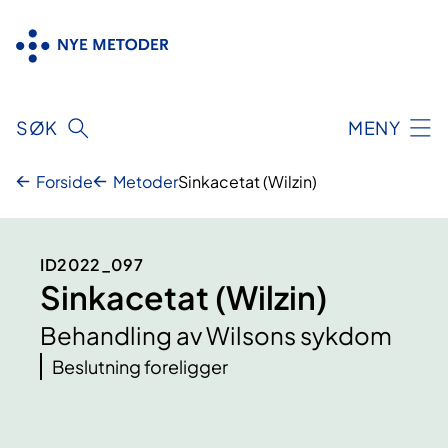
Hopp
til
innhold
SØK
MENY
Forside
Metoder
Sinkacetat (Wilzin)
ID2022_097
Sinkacetat (Wilzin)
Behandling av Wilsons sykdom
Beslutning foreligger