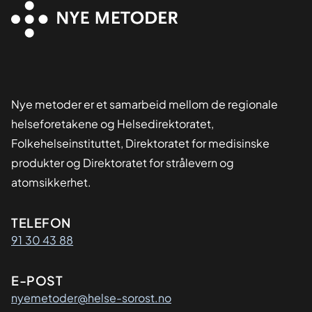
Nye metoder er et samarbeid mellom de regionale
helseforetakene og Helsedirektoratet,
Folkehelseinstituttet, Direktoratet for medisinske
produkter og Direktoratet for strålevern og
atomsikkerhet.
Kontaktinformasjon
TELEFON
91 30 43 88
E-POST
nyemetoder@helse-sorost.no