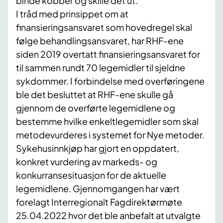
binde kobber og skille det ut.
I tråd med prinsippet om at
finansieringsansvaret som hovedregel skal
følge behandlingsansvaret, har RHF-ene
siden 2019 overtatt finansieringsansvaret for
til sammen rundt 70 legemidler til sjeldne
sykdommer. I forbindelse med overføringene
ble det besluttet at RHF-ene skulle gå
gjennom de overførte legemidlene og
bestemme hvilke enkeltlegemidler som skal
metodevurderes i systemet for Nye metoder.
Sykehusinnkjøp har gjort en oppdatert,
konkret vurdering av markeds- og
konkurransesituasjon for de aktuelle
legemidlene. Gjennomgangen har vært
forelagt Interregionalt Fagdirektørmøte
25.04.2022 hvor det ble anbefalt at utvalgte