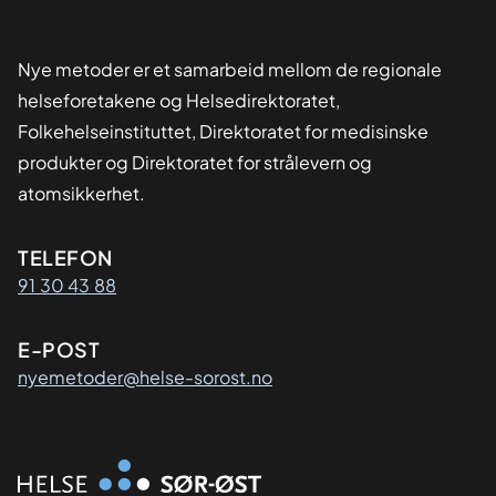
Nye metoder er et samarbeid mellom de regionale
helseforetakene og Helsedirektoratet,
Folkehelseinstituttet, Direktoratet for medisinske
produkter og Direktoratet for strålevern og
atomsikkerhet.
Kontaktinformasjon
TELEFON
91 30 43 88
E-POST
nyemetoder@helse-sorost.no
Organisasjon