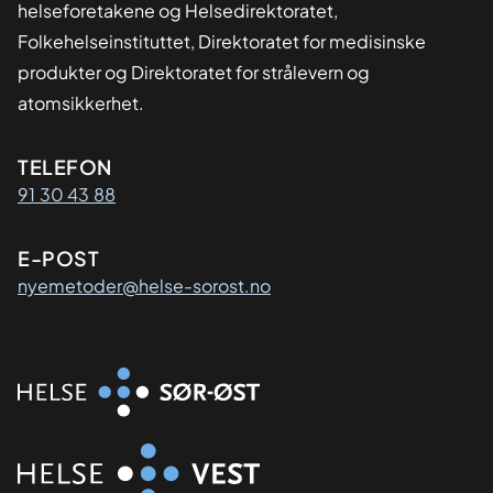
helseforetakene og Helsedirektoratet,
Folkehelseinstituttet, Direktoratet for medisinske
produkter og Direktoratet for strålevern og
atomsikkerhet.
Kontaktinformasjon
TELEFON
91 30 43 88
E-POST
nyemetoder@helse-sorost.no
Organisasjon