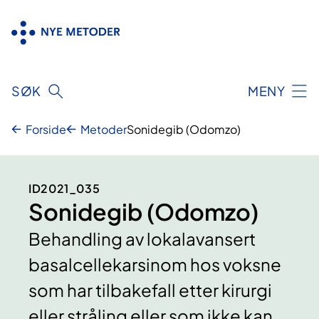
Hopp
til
innhold
SØK
MENY
Forside
Metoder
Sonidegib (Odomzo)
ID2021_035
Sonidegib (Odomzo)
Behandling av lokalavansert
basalcellekarsinom hos voksne
som har tilbakefall etter kirurgi
eller stråling eller som ikke kan