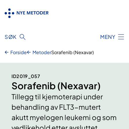
Hopp
til
innhold
SØK
MENY
Forside
Metoder
Sorafenib (Nexavar)
ID2019_057
Sorafenib (Nexavar)
Tillegg til kjemoterapi under
behandling av FLT3-mutert
akutt myelogen leukemi og som
vedlikehold etter avsluttet