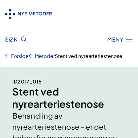
Hopp
til
innhold
SØK
MENY
Forside
Metoder
Stent ved nyrearteriestenose
ID2017_015
Stent ved
nyrearteriestenose
Behandling av
nyrearteriestenose - er det
behov for en gjennomgang av