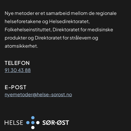
Nye metoder er et samarbeid mellom de regionale
helseforetakene og Helsedirektoratet,
Folkehelseinstituttet, Direktoratet for medisinske
produkter og Direktoratet for strålevern og
atomsikkerhet.
Kontaktinformasjon
TELEFON
91 30 43 88
E-POST
nyemetoder@helse-sorost.no
Organisasjon