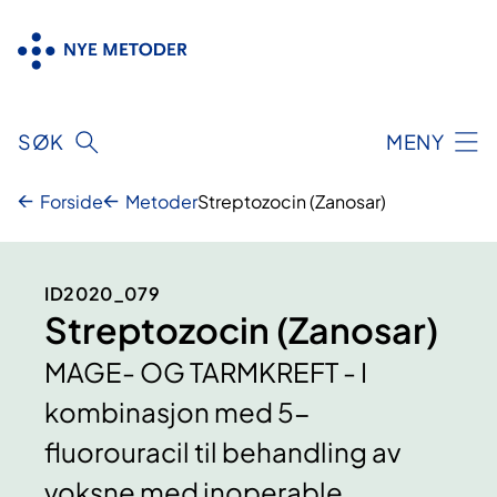
Hopp
til
innhold
SØK
MENY
Forside
Metoder
Streptozocin (Zanosar)
ID2020_079
Streptozocin (Zanosar)
MAGE- OG TARMKREFT - I
kombinasjon med 5-
fluorouracil til behandling av
voksne med inoperable,