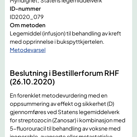
Myndighet; Statens legemiddelverk
ID-nummer
ID2020_079
Om metoden
Legemiddel (infusjon) til behandling av kreft
med opprinnelse i bukspyttkjertelen.
​Metodevarsel
Beslutning i Bestillerforum RHF
(26.10.2020)
En forenklet metodevurdering med en
oppsummering av effekt og sikkerhet (D)
gjennomføres ved Statens legemiddelverk
for streptozocin (Zanosar) i kombinasjon med
5-fluorouracil til behandling av voksne med
inoperable, avanserte eller metastatiske