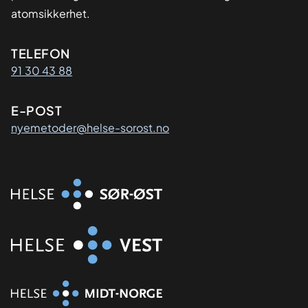
atomsikkerhet.
Kontaktinformasjon
TELEFON
91 30 43 88
E-POST
nyemetoder@helse-sorost.no
Organisasjon