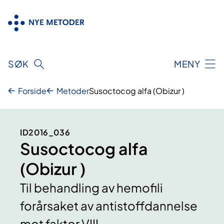
Hopp
til
innhold
SØK
MENY
Forside
Metoder
Susoctocog alfa (Obizur )
ID2016_036
Susoctocog alfa
(Obizur )
Til behandling av hemofili
forårsaket av antistoffdannelse
mot faktor VIII