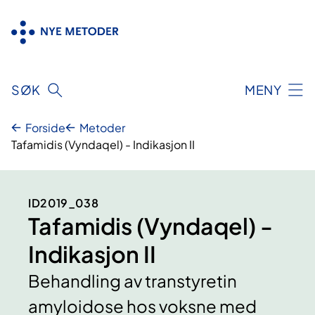
Hopp
til
innhold
SØK
MENY
Forside
Metoder
Tafamidis (Vyndaqel) - Indikasjon II
ID2019_038
Tafamidis (Vyndaqel) -
Indikasjon II
Behandling av transtyretin
amyloidose hos voksne med