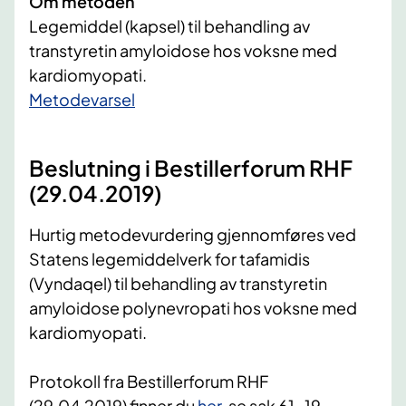
Om metoden
Legemiddel (kapsel) til behandling av
transtyretin amyloidose hos voksne med
kardiomyopati.
​Metodevarsel
Beslutning i Bestillerforum RHF
(29.04.2019)
Hurtig metodevurdering gjennomføres ved
Statens legemiddelverk for tafamidis
(Vyndaqel) til behandling av transtyretin
amyloidose polynevropati hos voksne med
kardiomyopati.
Protokoll fra Bestillerforum RHF
(29.04.2019) finner du
her
, se sak 61-19.