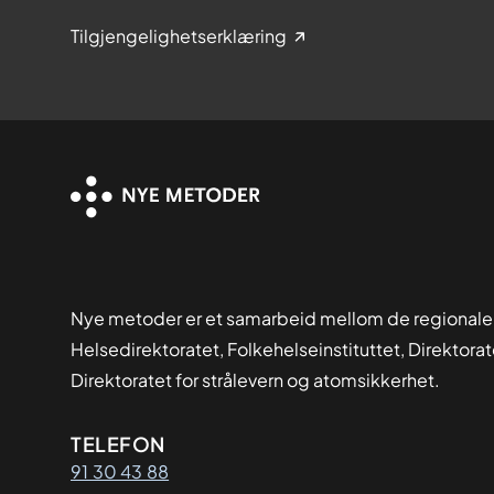
Tilgjengelighetserklæring
Nye metoder er et samarbeid mellom de regionale
Helsedirektoratet, Folkehelseinstituttet, Direktora
Direktoratet for strålevern og atomsikkerhet.
Kontaktinformasjon
TELEFON
91 30 43 88