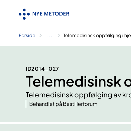
Hopp
til
innhold
Forside
..
.
Telemedisinsk oppfølging i h
ID2014_027
Telemedisinsk 
Telemedisinsk oppfølging av kr
Behandlet på Bestillerforum