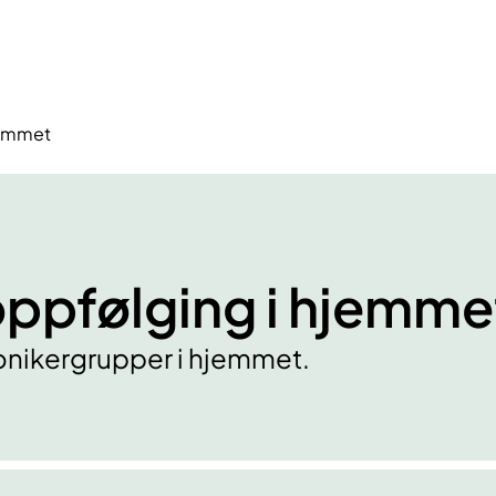
jemmet
oppfølging i hjemme
onikergrupper i hjemmet.