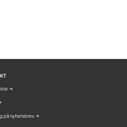
KT
iste
g på nyhetsbrev