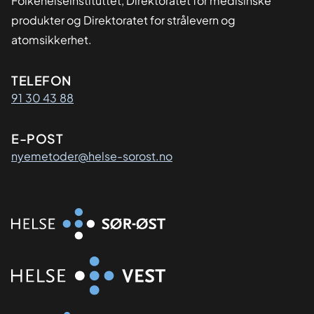
Folkehelseinstituttet, Direktoratet for medisinske
produkter og Direktoratet for strålevern og
atomsikkerhet.
Kontaktinformasjon
TELEFON
91 30 43 88
E-POST
nyemetoder@helse-sorost.no
Organisasjon