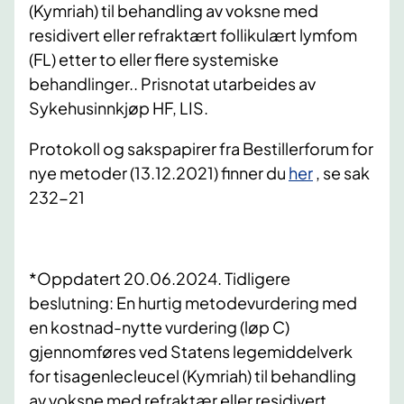
(Kymriah) til behandling av voksne med
residivert eller refraktært follikulært lymfom
(FL) etter to eller flere systemiske
behandlinger.. Prisnotat utarbeides av
Sykehusinnkjøp HF, LIS.
Protokoll og sakspapirer fra Bestillerforum for
nye metoder (13.12.2021) finner du
her
, se sak
232-21
*Oppdatert 20.06.2024. Tidligere
beslutning: En hurtig metodevurdering med
en kostnad-nytte vurdering (løp C)
gjennomføres ved Statens legemiddelverk
for tisagenlecleucel (Kymriah) til behandling
av voksne med refraktær eller residivert