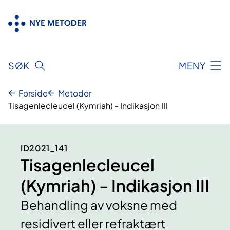
Hopp
til
innhold
SØK
MENY
Forside
Metoder
Tisagenlecleucel (Kymriah) - Indikasjon III
ID2021_141
Tisagenlecleucel
(Kymriah) - Indikasjon III
Behandling av voksne med
residivert eller refraktært