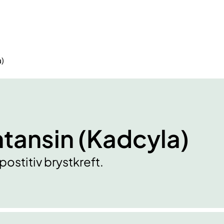
)
ansin (Kadcyla)
stitiv brystkreft.