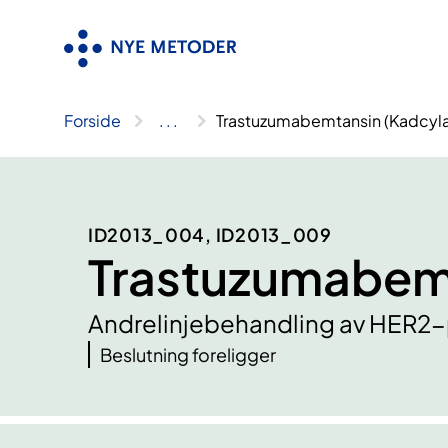
Hopp
til
innhold
Forside
..
.
Trastuzumabemtansin (Kadcyla
ID2013_004, ID2013_009
Trastuzumabemt
Andrelinjebehandling av HER2-po
Beslutning foreligger