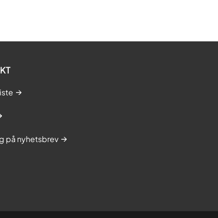
KT
iste
g på nyhetsbrev