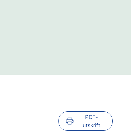
PDF-
utskrift