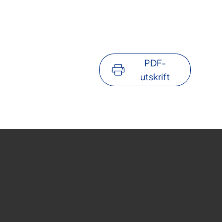
PDF-
utskrift