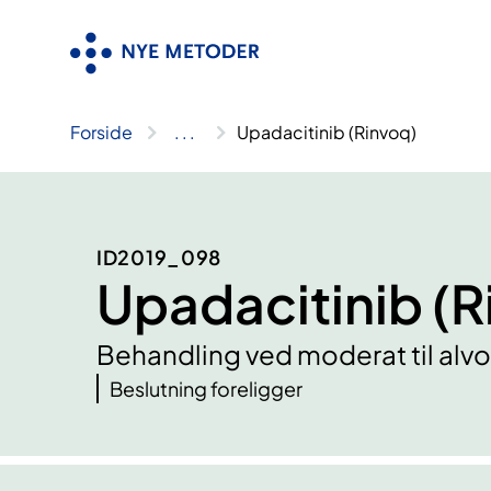
Hopp
til
innhold
Forside
..
.
Upadacitinib (Rinvoq)
ID2019_098
Upadacitinib (R
Behandling ved moderat til alvor
Beslutning foreligger