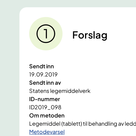
Forslag
Sendt inn
19.09.2019
Sendt inn av
Statens legemiddelverk
ID-nummer
ID2019_098
Om metoden
Legemiddel (tablett) til behandling av led
​Metodevarsel