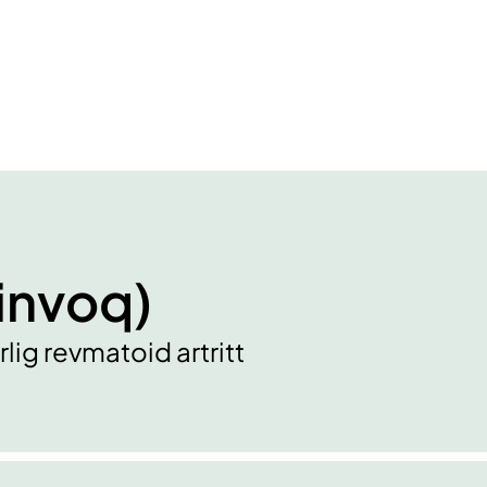
invoq)
lig revmatoid artritt