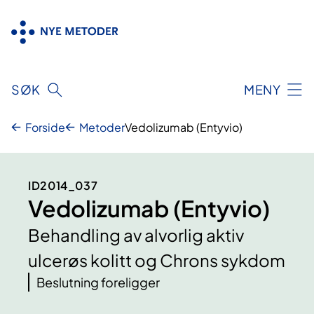
Hopp
til
innhold
SØK
MENY
Forside
Metoder
Vedolizumab (Entyvio)
ID2014_037
Vedolizumab (Entyvio)
Behandling av alvorlig aktiv
ulcerøs kolitt og Chrons sykdom
Beslutning foreligger