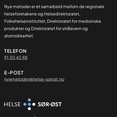
Nye metoder er et samarbeid mellom de regionale
helseforetakene og Helsedirektoratet,
Folkehelseinstituttet, Direktoratet for medisinske
produkter og Direktoratet for strålevern og
atomsikkerhet.
Kontaktinformasjon
TELEFON
91 30 43 88
E-POST
nyemetoder@helse-sorost.no
Organisasjon