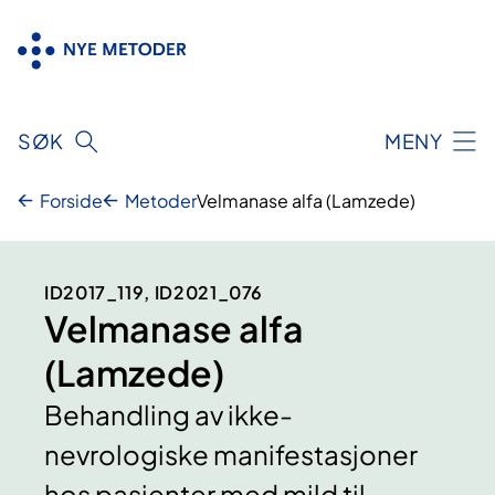
Hopp
til
innhold
SØK
MENY
Forside
Metoder
Velmanase alfa (Lamzede)
ID2017_119, ID2021_076
Velmanase alfa
(Lamzede)
Behandling av ikke-
nevrologiske manifestasjoner
hos pasienter med mild til