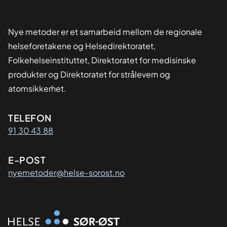
Nye metoder er et samarbeid mellom de regionale
helseforetakene og Helsedirektoratet,
Folkehelseinstituttet, Direktoratet for medisinske
produkter og Direktoratet for strålevern og
atomsikkerhet.
Kontaktinformasjon
TELEFON
91 30 43 88
E-POST
nyemetoder@helse-sorost.no
Organisasjon