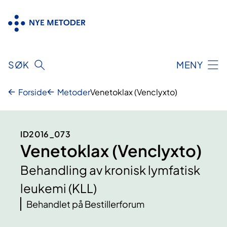
Hopp
til
innhold
SØK
MENY
Forside
Metoder
Venetoklax (Venclyxto)
ID2016_073
Venetoklax (Venclyxto)
Behandling av kronisk lymfatisk
leukemi (KLL)
Behandlet på Bestillerforum