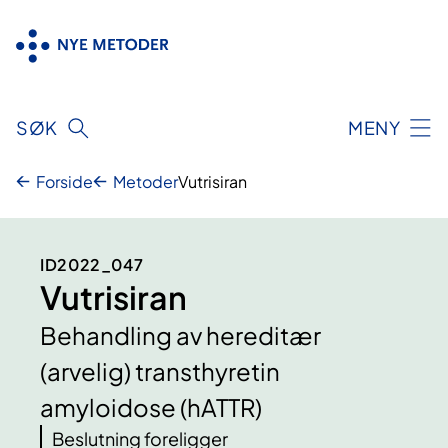
Hopp
til
innhold
SØK
MENY
Forside
Metoder
Vutrisiran
ID2022_047
Vutrisiran
Behandling av hereditær
(arvelig) transthyretin
amyloidose (hATTR)
Beslutning foreligger