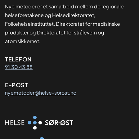
Nye metoder er et samarbeid mellom de regionale
helseforetakene og Helsedirektoratet,
Folkehelseinstituttet, Direktoratet for medisinske
produkter og Direktoratet for strålevern og
atomsikkerhet.
Kontaktinformasjon
TELEFON
91 30 43 88
E-POST
nyemetoder@helse-sorost.no
Organisasjon