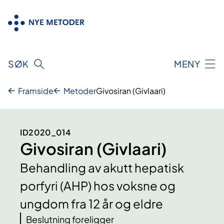
Hopp
til
innhold
SØK
MENY
Framside
Metoder
Givosiran (Givlaari)
ID2020_014
Givosiran (Givlaari)
Behandling av akutt hepatisk
porfyri (AHP) hos voksne og
ungdom fra 12 år og eldre
Beslutning foreligger