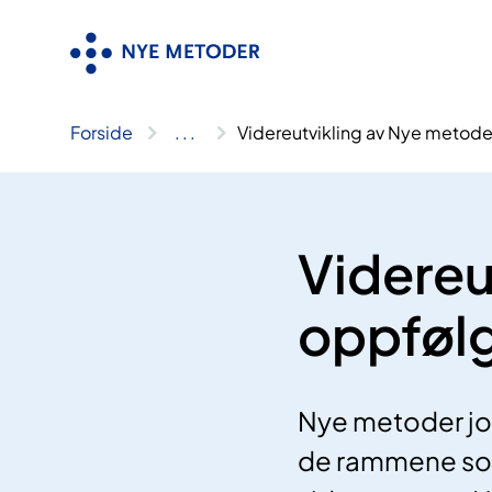
Hopp
til
innhold
Forside
..
.
Videreutvikling av Nye metode
Videreu
oppfølg
Nye metoder jo
de rammene som 