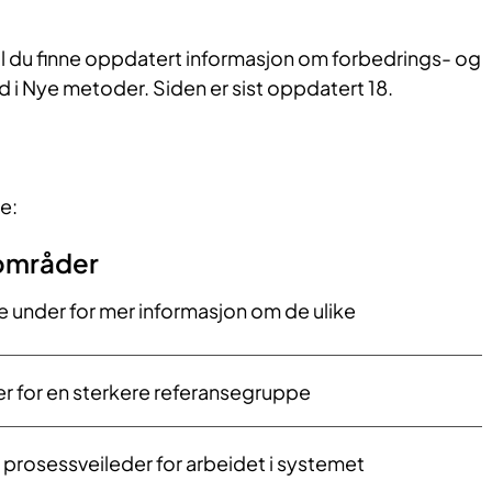
il du finne oppdatert informasjon om forbedrings- og
d i Nye metoder. Siden er sist oppdatert 18.
e:
områder
e under for mer informasjon om de ulike
er for en sterkere referansegruppe​
 prosessveileder for arbeidet i systemet ​