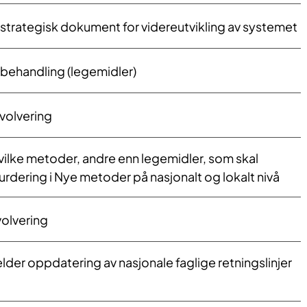
 strategisk dokument for videreutvikling av systemet
sbehandling (legemidler)
nvolvering
 hvilke metoder, andre enn legemidler, som skal
vurdering i Nye metoder på nasjonalt og lokalt nivå
vol​vering
elder oppdatering av nasjonale faglige retningslinjer