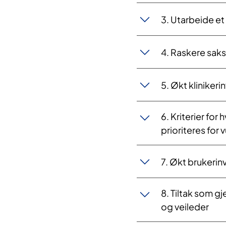
3. Utarbeide et
4. Raskere sak
5. Økt klinikeri
6. Kriterier for
prioriteres for 
​7. Økt brukerin
8. Tiltak som gj
og veileder