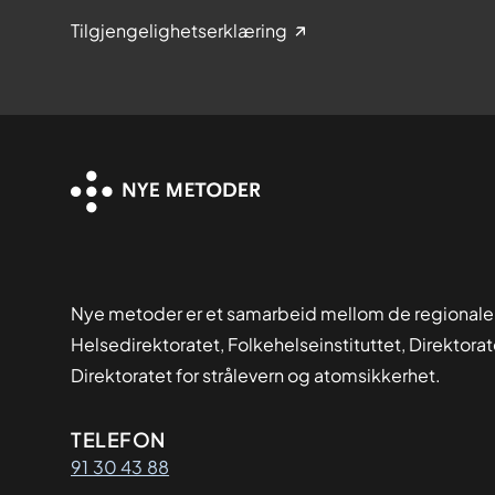
Tilgjengelighetserklæring
Nye metoder er et samarbeid mellom de regionale
Helsedirektoratet, Folkehelseinstituttet, Direktora
Direktoratet for strålevern og atomsikkerhet.
Kontaktinformasjon
TELEFON
91 30 43 88