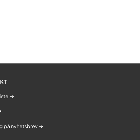
KT
iste
g på nyhetsbrev