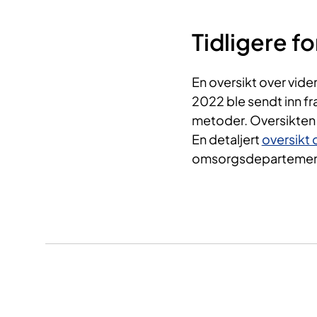
Tidligere f
En oversikt over vide
2022 ble sendt inn f
metoder. Oversikten 
En detaljert
oversikt 
omsorgsdepartemente