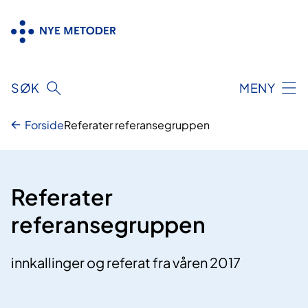
Hopp
til
innhold
SØK
MENY
Forside
Referater referansegruppen
Referater
referansegruppen
innkallinger og referat fra våren 2017